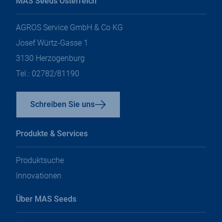
MAS Seeds Österreich
neuen
neuen
neuen
Tab
Tab
Tab
Tab
öffnen
öffnen
öffnen
öffnen
AGROS Service GmbH & Co KG
Josef Würtz-Gasse 1
3130 Herzogenburg
Tel.: 02782/81190
Schreiben Sie uns
Produkte & Services
Produktsuche
Innovationen
Über MAS Seeds