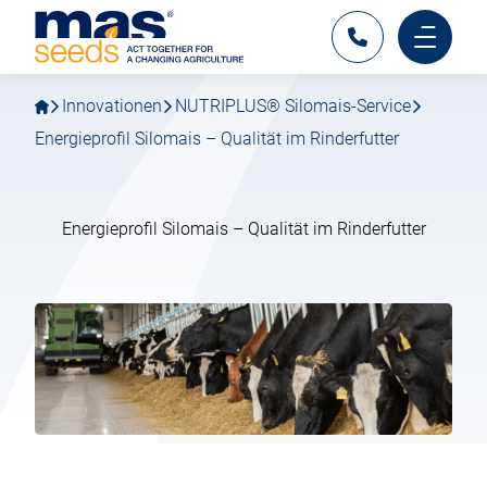
Gehen
Gehen
MAS
Sie
Sie
Seeds
zur
zum
Kontakt
Hauptm
Österreich
Hauptnavigation
Hauptinhalt
mobil
Innovationen
NUTRIPLUS® Silomais-Service
Energieprofil Silomais – Qualität im Rinderfutter
Energieprofil Silomais – Qualität im Rinderfutter