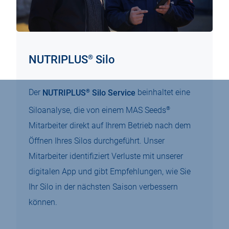
®
NUTRIPLUS
Silo
®
Der
NUTRIPLUS
Silo Service
beinhaltet eine
®
Siloanalyse, die von einem MAS Seeds
Mitarbeiter direkt auf Ihrem Betrieb nach dem
Öffnen Ihres Silos durchgeführt. Unser
Mitarbeiter identifiziert Verluste mit unserer
digitalen App und gibt Empfehlungen, wie Sie
Ihr Silo in der nächsten Saison verbessern
können.